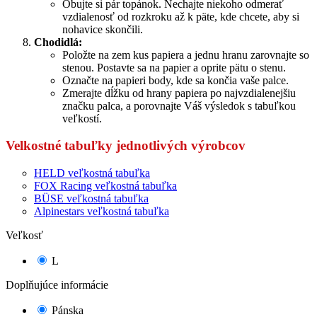
Obujte si pár topánok. Nechajte niekoho odmerať
vzdialenosť od rozkroku až k päte, kde chcete, aby si
nohavice skončili.
Chodidlá:
Položte na zem kus papiera a jednu hranu zarovnajte so
stenou. Postavte sa na papier a oprite pätu o stenu.
Označte na papieri body, kde sa končia vaše palce.
Zmerajte dĺžku od hrany papiera po najvzdialenejšiu
značku palca, a porovnajte Váš výsledok s tabuľkou
veľkostí.
Velkostné tabuľky jednotlivých výrobcov
HELD veľkostná tabuľka
FOX Racing veľkostná tabuľka
BÜSE veľkostná tabuľka
Alpinestars veľkostná tabuľka
Veľkosť
L
Doplňujúce informácie
Pánska