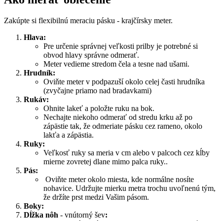
Zakúpte si flexibilnú meraciu pásku - krajčírsky meter.
Hlava:
Pre určenie správnej veľkosti prilby je potrebné si
obvod hlavy správne odmerať.
Meter vedieme stredom čela a tesne nad ušami.
Hrudník:
Oviňte meter v podpazuší okolo celej časti hrudníka
(zvyčajne priamo nad bradavkami)
Rukáv:
Ohnite lakeť a položte ruku na bok.
Nechajte niekoho odmerať od stredu krku až po
zápästie tak, že odmeriate pásku cez rameno, okolo
lakťa a zápästia.
Ruky:
Veľkosť ruky sa meria v cm alebo v palcoch cez kĺby
mierne zovretej dlane mimo palca ruky..
Pás:
Oviňte meter okolo miesta, kde normálne nosíte
nohavice. Udržujte mierku metra trochu uvoľnenú tým,
že držíte prst medzi Vašim pásom.
Boky:
Dĺžka nôh
- vnútorný šev
: