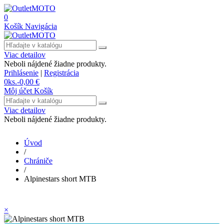
0
Košík
Navigácia
Viac detailov
Neboli nájdené žiadne produkty.
Prihlásenie
|
Registrácia
0
ks.
-
0,00 €
Môj účet
Košík
Viac detailov
Neboli nájdené žiadne produkty.
Úvod
/
Chrániče
/
Alpinestars short MTB
×