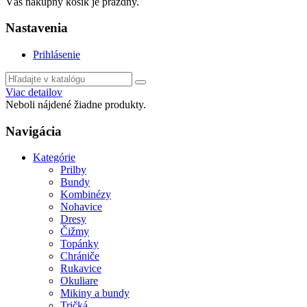
Váš nákupný košík je prázdny.
Nastavenia
Prihlásenie
Viac detailov
Neboli nájdené žiadne produkty.
Navigácia
Kategórie
Prilby
Bundy
Kombinézy
Nohavice
Dresy
Čižmy
Topánky
Chrániče
Rukavice
Okuliare
Mikiny a bundy
Tričká