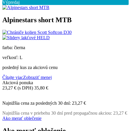
Výpredaj
Alpinestars short MTB
farba: čierna
veľkosť: L
posledný kus za akciovú cenu
Čítajte viac
Zobraziť menej
Akciová ponuka
23,27 €
(s DPH)
35,80 €
-35%
Najnižšia cena za posledných 30 dní:
23,27 €
Najnižšia cena v priebehu 30 dní pred propagačnou akciou:
23,27 €
Ako merať oblečenie
Ako merať oblečenie