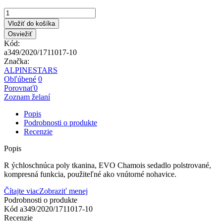
Vložiť do košíka
Kód:
a349/2020/1711017-10
Značka:
ALPINESTARS
Obľúbené
0
Porovnať
0
Zoznam želaní
Popis
Podrobnosti o produkte
Recenzie
Popis
R ýchloschnúca poly tkanina, EVO Chamois sedadlo polstrované,
kompresná funkcia, použiteľné ako vnútorné nohavice.
Čítajte viac
Zobraziť menej
Podrobnosti o produkte
Kód
a349/2020/1711017-10
Recenzie