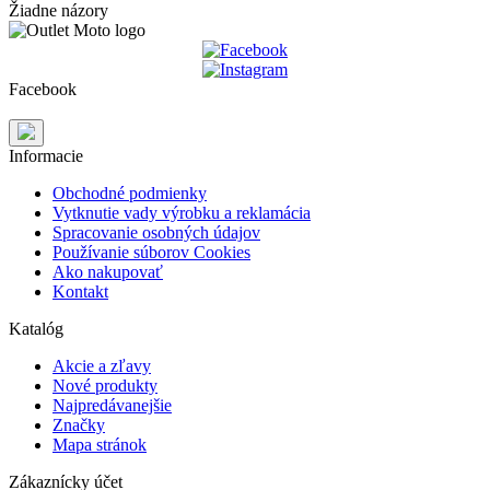
Žiadne názory
Facebook
Informacie
Obchodné podmienky
Vytknutie vady výrobku a reklamácia
Spracovanie osobných údajov
Používanie súborov Cookies
Ako nakupovať
Kontakt
Katalóg
Akcie a zľavy
Nové produkty
Najpredávanejšie
Značky
Mapa stránok
Zákaznícky účet