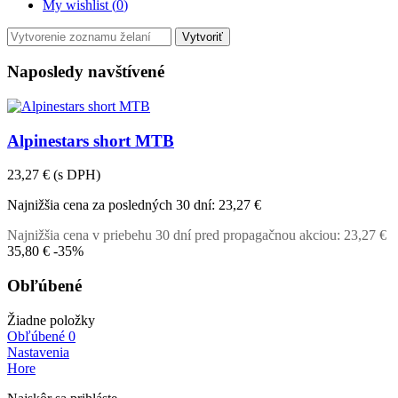
My wishlist (
0
)
Vytvoriť
Naposledy navštívené
Alpinestars short MTB
23,27 €
(s DPH)
Najnižšia cena za posledných 30 dní:
23,27 €
Najnižšia cena v priebehu 30 dní pred propagačnou akciou:
23,27 €
35,80 €
-35%
Obľúbené
Žiadne položky
Obľúbené
0
Nastavenia
Hore