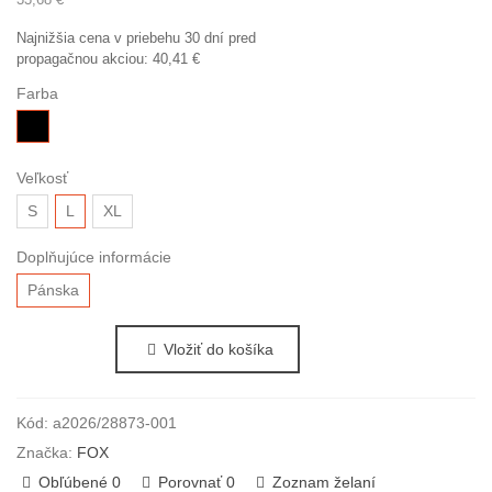
Najnižšia cena v priebehu 30 dní pred
propagačnou akciou:
40,41 €
Farba
čierna
Veľkosť
S
L
XL
Doplňujúce informácie
Pánska
Vložiť do košíka
Kód:
a2026/28873-001
Značka:
FOX
Obľúbené
0
Porovnať
0
Zoznam želaní