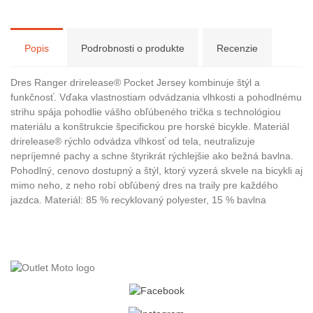
Popis
Podrobnosti o produkte
Recenzie
Dres Ranger drirelease® Pocket Jersey kombinuje štýl a
funkčnosť. Vďaka vlastnostiam odvádzania vlhkosti a pohodlnému
strihu spája pohodlie vášho obľúbeného trička s technológiou
materiálu a konštrukcie špecifickou pre horské bicykle. Materiál
drirelease® rýchlo odvádza vlhkosť od tela, neutralizuje
nepríjemné pachy a schne štyrikrát rýchlejšie ako bežná bavlna.
Pohodlný, cenovo dostupný a štýl, ktorý vyzerá skvele na bicykli aj
mimo neho, z neho robí obľúbený dres na traily pre každého
jazdca. Materiál: 85 % recyklovaný polyester, 15 % bavlna