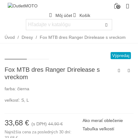
0
Môj účet
Košík
Úvod
/
Dresy
/
Fox MTB dres Ranger Drirelease s vreckom
Výpredaj
Fox MTB dres Ranger Drirelease s
vreckom
farba: čierna
veľkosť: S, L
Ako merať oblečenie
33,68 €
(s DPH)
44,90 €
-25%
Tabuľka veľkostí
Najnižšia cena za posledných 30 dní:
33,68 €