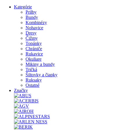
Kategórie
Prilby
Bundy
Kombinézy
Nohavice
Dresy
Čižmy
Topánky
Chrániče
Rukavice
Okuliare
Mikiny a bundy
Tričká
Šiltovky a čiapky
Ruksaky
Ostatné
Značky