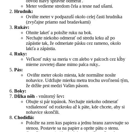
obvod hlavy správne odmerať.
Meter vedieme stredom čela a tesne nad ušami.
Hrudník:
Oviňte meter v podpazuší okolo celej časti hrudníka
(zvyčajne priamo nad bradavkami)
Rukáv:
Ohnite lakeť a položte ruku na bok.
Nechajte niekoho odmerať od stredu krku až po
zápästie tak, že odmeriate pásku cez rameno, okolo
lakťa a zápästia.
Ruky:
Veľkosť ruky sa meria v cm alebo v palcoch cez kĺby
mierne zovretej dlane mimo palca ruky..
Pás:
Oviňte meter okolo miesta, kde normálne nosíte
nohavice. Udržujte mierku metra trochu uvoľnenú tým,
že držíte prst medzi Vašim pásom.
Boky:
Dĺžka nôh
- vnútorný šev
:
Obujte si pár topánok. Nechajte niekoho odmerať
vzdialenosť od rozkroku až k päte, kde chcete, aby si
nohavice skončili.
Chodidlá:
Položte na zem kus papiera a jednu hranu zarovnajte so
stenou. Postavte sa na papier a oprite pätu o stenu.