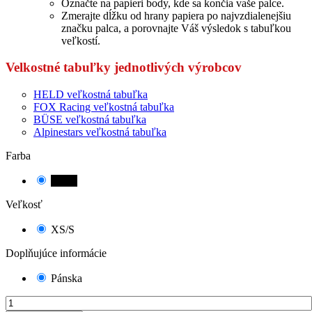
Označte na papieri body, kde sa končia vaše palce.
Zmerajte dĺžku od hrany papiera po najvzdialenejšiu
značku palca, a porovnajte Váš výsledok s tabuľkou
veľkostí.
Velkostné tabuľky jednotlivých výrobcov
HELD veľkostná tabuľka
FOX Racing veľkostná tabuľka
BÜSE veľkostná tabuľka
Alpinestars veľkostná tabuľka
Farba
čierna
Veľkosť
XS/S
Doplňujúce informácie
Pánska