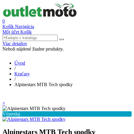
0
Košík
Navigácia
Môj účet
Košík
Viac detailov
Neboli nájdené žiadne produkty.
Úvod
/
Kraťasy
/
Alpinestars MTB Tech spodky
×
Výpredaj
Alpinestars MTB Tech spodky