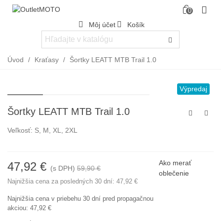
0
Môj účet
Košík
Úvod
/
Kraťasy
/
Šortky LEATT MTB Trail 1.0
Výpredaj
Šortky LEATT MTB Trail 1.0
Veľkosť: S, M, XL, 2XL
Ako merať
47,92 €
(s DPH)
59,90 €
-20%
oblečenie
Najnižšia cena za posledných 30 dní:
47,92 €
Najnižšia cena v priebehu 30 dní pred propagačnou
akciou:
47,92 €