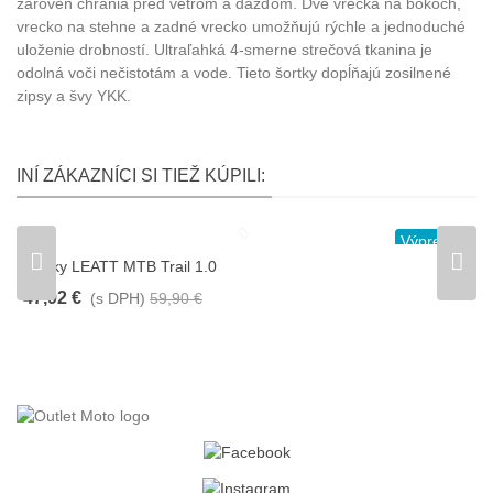
zároveň chránia pred vetrom a dažďom. Dve vrecká na bokoch,
vrecko na stehne a zadné vrecko umožňujú rýchle a jednoduché
uloženie drobností. Ultraľahká 4-smerne strečová tkanina je
odolná voči nečistotám a vode. Tieto šortky dopĺňajú zosilnené
zipsy a švy YKK.
INÍ ZÁKAZNÍCI SI TIEŽ KÚPILI:
Výpredaj
Šortky LEATT MTB Trail 1.0
L
47,92 €
6
(s DPH)
59,90 €
-20%