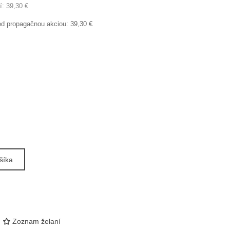
í:
39,30 €
red propagačnou akciou:
39,30 €
šíka
Zoznam želaní