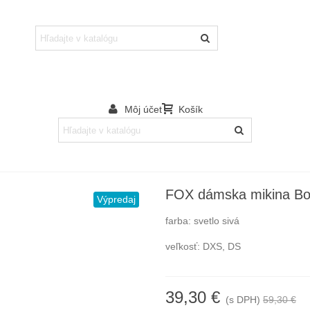
Môj účet
Košík
FOX dámska mikina Bo
Výpredaj
farba: svetlo sivá
veľkosť: DXS, DS
39,30 €
(s DPH)
59,30 €
-