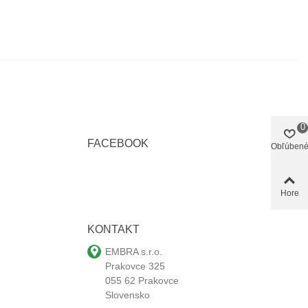
0
FACEBOOK
Obľúben
Hore
KONTAKT
EMBRA s.r.o.
Prakovce 325
055 62 Prakovce
Slovensko