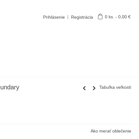
|
0
ks.
-
0,00 €
Prihlásenie
Registrácia
undary
Tabuľka veľkostí
Ako merať oblečenie
20,00 €