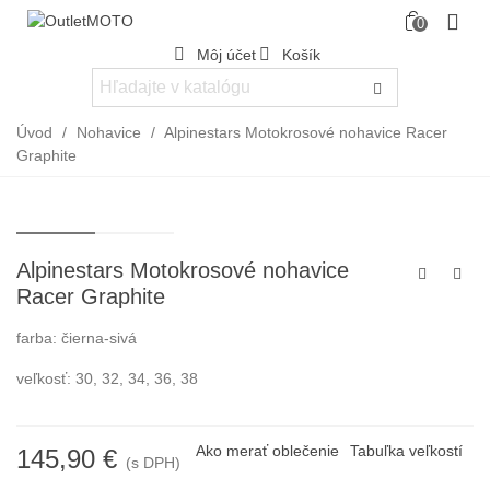
0
Môj účet
Košík
Úvod
/
Nohavice
/
Alpinestars Motokrosové nohavice Racer
Graphite
Alpinestars Motokrosové nohavice
Racer Graphite
farba: čierna-sivá
veľkosť: 30, 32, 34, 36, 38
Ako merať oblečenie
Tabuľka veľkostí
145,90 €
(s DPH)