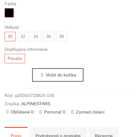
Farba
čierna
Veľkosť
30
32
34
36
38
Doplňujúce informácie
Pánska
Vložiť do košíka
Kód:
a2026/3720825-106
Značka:
ALPINESTARS
Obľúbené
0
Porovnať
0
Zoznam želaní
Popis
Podrobnosti o produkte
Recenzie