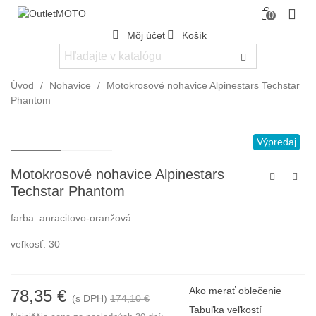
0
Môj účet
Košík
Úvod
/
Nohavice
/
Motokrosové nohavice Alpinestars Techstar
Phantom
Výpredaj
Motokrosové nohavice Alpinestars
Techstar Phantom
farba: anracitovo-oranžová
veľkosť: 30
Ako merať oblečenie
78,35 €
(s DPH)
174,10 €
-55%
Tabuľka veľkostí