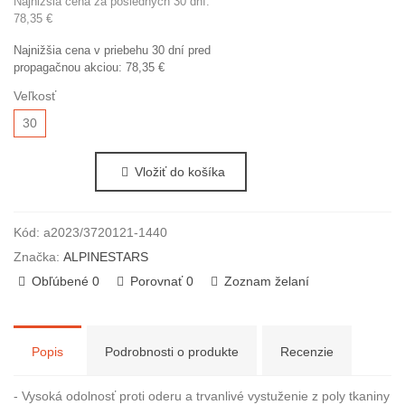
Najnižšia cena za posledných 30 dní:
78,35 €
Najnižšia cena v priebehu 30 dní pred
propagačnou akciou:
78,35 €
Veľkosť
30
Vložiť do košíka
Kód:
a2023/3720121-1440
Značka:
ALPINESTARS
Obľúbené
0
Porovnať
0
Zoznam želaní
Popis
Podrobnosti o produkte
Recenzie
- Vysoká odolnosť proti oderu a trvanlivé vystuženie z poly tkaniny