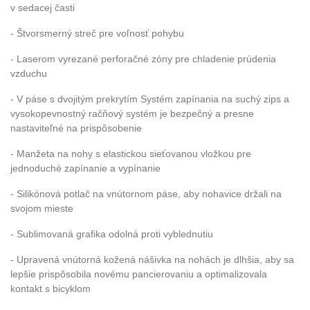
v sedacej časti
- Štvorsmerný streč pre voľnosť pohybu
- Laserom vyrezané perforačné zóny pre chladenie prúdenia
vzduchu
- V páse s dvojitým prekrytím Systém zapínania na suchý zips a
vysokopevnostný račňový systém je bezpečný a presne
nastaviteľné na prispôsobenie
- Manžeta na nohy s elastickou sieťovanou vložkou pre
jednoduché zapínanie a vypínanie
- Silikónová potlač na vnútornom páse, aby nohavice držali na
svojom mieste
- Sublimovaná grafika odolná proti vyblednutiu
- Upravená vnútorná kožená nášivka na nohách je dlhšia, aby sa
lepšie prispôsobila novému pancierovaniu a optimalizovala
kontakt s bicyklom