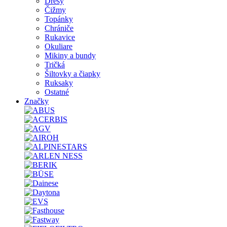
Dresy
Čižmy
Topánky
Chrániče
Rukavice
Okuliare
Mikiny a bundy
Tričká
Šiltovky a čiapky
Ruksaky
Ostatné
Značky