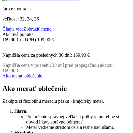
farba: modrá
veľkosť: 32, 34, 36
Čítajte viac
Zobraziť menej
Akciová ponuka
169,90 €
(s DPH)
199,90 €
-30,00 €
Najnižšia cena za posledných 30 dní:
169,90 €
Najnižšia cena v priebehu 30 dní pred propagačnou akciou:
169,90 €
Ako merať oblečenie
Ako merať oblečenie
Zakúpte si flexibilnú meraciu pásku - krajčírsky meter.
Hlava:
Pre určenie správnej veľkosti prilby je potrebné si
obvod hlavy správne odmerať.
Meter vedieme stredom čela a tesne nad ušami.
Hrudník: