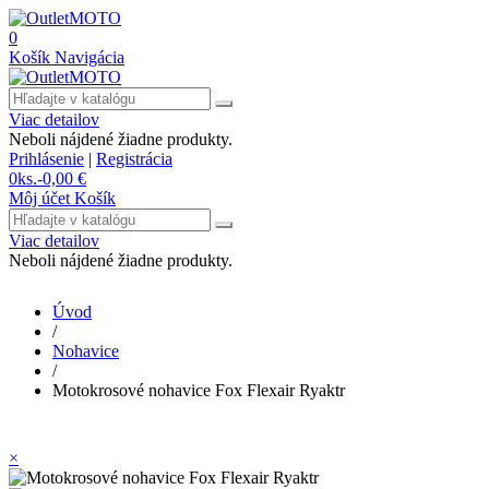
0
Košík
Navigácia
Viac detailov
Neboli nájdené žiadne produkty.
Prihlásenie
|
Registrácia
0
ks.
-
0,00 €
Môj účet
Košík
Viac detailov
Neboli nájdené žiadne produkty.
Úvod
/
Nohavice
/
Motokrosové nohavice Fox Flexair Ryaktr
×