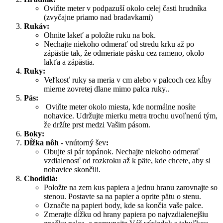
Oviňte meter v podpazuší okolo celej časti hrudníka
(zvyčajne priamo nad bradavkami)
Rukáv:
Ohnite lakeť a položte ruku na bok.
Nechajte niekoho odmerať od stredu krku až po
zápästie tak, že odmeriate pásku cez rameno, okolo
lakťa a zápästia.
Ruky:
Veľkosť ruky sa meria v cm alebo v palcoch cez kĺby
mierne zovretej dlane mimo palca ruky..
Pás:
Oviňte meter okolo miesta, kde normálne nosíte
nohavice. Udržujte mierku metra trochu uvoľnenú tým,
že držíte prst medzi Vašim pásom.
Boky:
Dĺžka nôh
- vnútorný šev
:
Obujte si pár topánok. Nechajte niekoho odmerať
vzdialenosť od rozkroku až k päte, kde chcete, aby si
nohavice skončili.
Chodidlá:
Položte na zem kus papiera a jednu hranu zarovnajte so
stenou. Postavte sa na papier a oprite pätu o stenu.
Označte na papieri body, kde sa končia vaše palce.
Zmerajte dĺžku od hrany papiera po najvzdialenejšiu