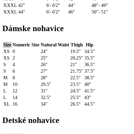
XXXL
42"
6'- 6'2"
44"
48"- 49"
XXXL
44"
6'- 6'2"
46"
50"- 51"
Dámske nohavice
Size
Numeric Size
Natural Waist
Thigh
Hip
XS
0
24"
19.5"
34.5"
XS
2
25"
20.25"
35.5"
S
4
26"
21"
36.5"
S
6
27"
21.75"
37.5"
M
8
28"
22.5"
38.5"
M
10
29.5"
23.5"
40"
L
12
31"
24.5"
41.5"
L
14
32.5"
25.5"
43"
XL
16
34"
26.5"
44.5"
Detské nohavice