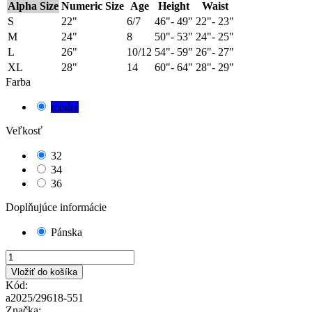
Alpha Size
Numeric Size
Age
Height
Waist
S
22"
6/7
46"- 49"
22"- 23"
M
24"
8
50"- 53"
24"- 25"
L
26"
10/12
54"- 59"
26"- 27"
XL
28"
14
60"- 64"
28"- 29"
Farba
modrá
Veľkosť
32
34
36
Doplňujúce informácie
Pánska
Vložiť do košíka
Kód:
a2025/29618-551
Značka: