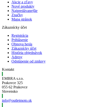
Akcie a zľavy
Nové produkty
Najpredávanejšie
Značky
Mapa stránok
Zákaznícky účet
Registrácia
Prihlásenie
Obnova hesla
Zákaznícky účet
História objednávok
Adresy
Odstúpenie od zmluvy
Kontakt
EMBRA s.r.o.
Prakovce 325
055 62 Prakovce
Slovensko
info@outletmoto.sk