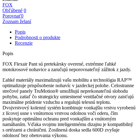
FOX
Obľúbené
0
Porovnať
0
Zoznam želaní
Popis
Podrobnosti o produkte
Recenzie
Popis
FOX Flexair Pant sú pretekársky overené, extrémne ľahké
motokrosové nohavice a zaručujú neporovnateľný zážitok z jazdy.
Ľahké materiály maximalizujú vašu mobilitu a technológia RAP™
optimalizuje prispôsobenie nohavíc v jazdeckej polohe. Celostranne
strečové panely TruMotion® umožňujú neprekonateľnú slobodu
pohybu, zatiaľ čo strategicky umiestnené ventilačné otvory zaisťujú
maximálne prúdenie vzduchu a regulujú telesnú teplotu.
Dvojvrstvový kolenný systém kombinuje vonkajšiu vrstvu vyrobenú
z lícovej usne s vnútornou vrstvou odolnou voči oderu, čím
poskytuje optimálnu ochranu pred vonkajším a vnútorným
namáhaním. Vďaka svojmu inteligentnému dizajnu je kompatibilný
s ortézami a chráničmi. Zosilnená doska sedla 600D zvyšuje
odolnosť bez obetovania výkonu.