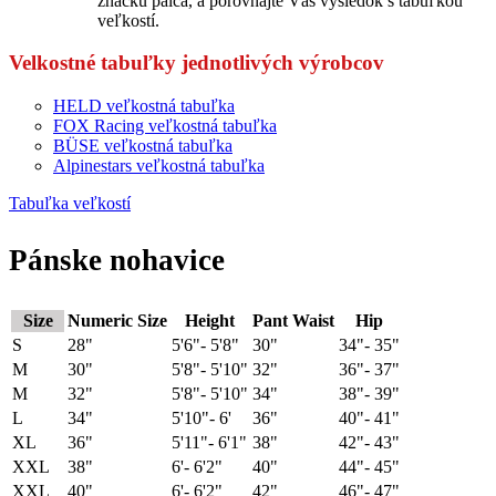
značku palca, a porovnajte Váš výsledok s tabuľkou
veľkostí.
Velkostné tabuľky jednotlivých výrobcov
HELD veľkostná tabuľka
FOX Racing veľkostná tabuľka
BÜSE veľkostná tabuľka
Alpinestars veľkostná tabuľka
Tabuľka veľkostí
Pánske nohavice
Size
Numeric Size
Height
Pant Waist
Hip
S
28"
5'6"- 5'8"
30"
34"- 35"
M
30"
5'8"- 5'10"
32"
36"- 37"
M
32"
5'8"- 5'10"
34"
38"- 39"
L
34"
5'10"- 6'
36"
40"- 41"
XL
36"
5'11"- 6'1"
38"
42"- 43"
XXL
38"
6'- 6'2"
40"
44"- 45"
XXL
40"
6'- 6'2"
42"
46"- 47"