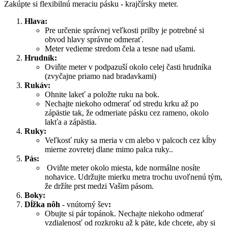
Zakúpte si flexibilnú meraciu pásku - krajčírsky meter.
Hlava:
Pre určenie správnej veľkosti prilby je potrebné si
obvod hlavy správne odmerať.
Meter vedieme stredom čela a tesne nad ušami.
Hrudník:
Oviňte meter v podpazuší okolo celej časti hrudníka
(zvyčajne priamo nad bradavkami)
Rukáv:
Ohnite lakeť a položte ruku na bok.
Nechajte niekoho odmerať od stredu krku až po
zápästie tak, že odmeriate pásku cez rameno, okolo
lakťa a zápästia.
Ruky:
Veľkosť ruky sa meria v cm alebo v palcoch cez kĺby
mierne zovretej dlane mimo palca ruky..
Pás:
Oviňte meter okolo miesta, kde normálne nosíte
nohavice. Udržujte mierku metra trochu uvoľnenú tým,
že držíte prst medzi Vašim pásom.
Boky:
Dĺžka nôh
- vnútorný šev
:
Obujte si pár topánok. Nechajte niekoho odmerať
vzdialenosť od rozkroku až k päte, kde chcete, aby si