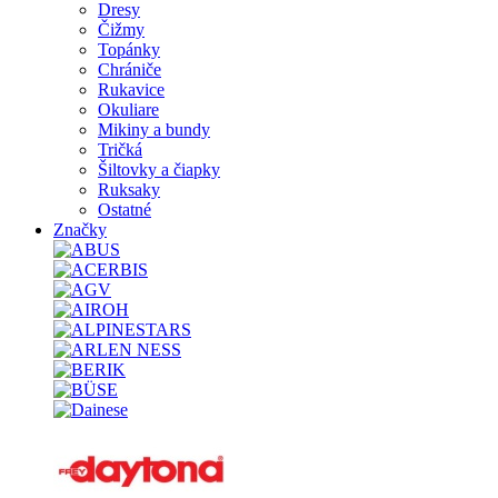
Dresy
Čižmy
Topánky
Chrániče
Rukavice
Okuliare
Mikiny a bundy
Tričká
Šiltovky a čiapky
Ruksaky
Ostatné
Značky