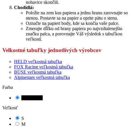
nohavice skončili.
Chodidlá:
Položte na zem kus papiera a jednu hranu zarovnajte so
stenou. Postavte sa na papier a oprite pätu o stenu.
Označte na papieri body, kde sa končia vaše palce.
Zmerajte dĺžku od hrany papiera po najvzdialenejšiu
značku palca, a porovnajte Váš výsledok s tabuľkou
veľkostí.
Velkostné tabuľky jednotlivých výrobcov
HELD veľkostná tabuľka
FOX Racing veľkostná tabuľka
BÜSE veľkostná tabuľka
Alpinestars veľkostná tabuľka
Farba
čierno/biela
Veľkosť
S
M