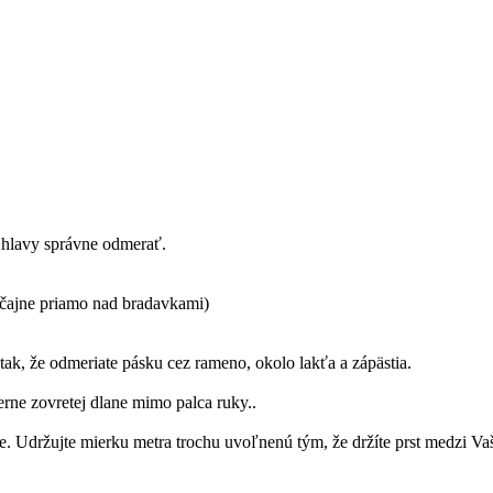
d hlavy správne odmerať.
vyčajne priamo nad bradavkami)
tak, že odmeriate pásku cez rameno, okolo lakťa a zápästia.
rne zovretej dlane mimo palca ruky..
e. Udržujte mierku metra trochu uvoľnenú tým, že držíte prst medzi V