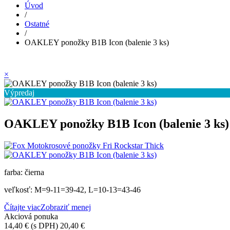
Úvod
/
Ostatné
/
OAKLEY ponožky B1B Icon (balenie 3 ks)
×
Výpredaj
OAKLEY ponožky B1B Icon (balenie 3 ks)
farba: čierna
veľkosť: M=9-11=39-42, L=10-13=43-46
Čítajte viac
Zobraziť menej
Akciová ponuka
14,40 €
(s DPH)
20,40 €