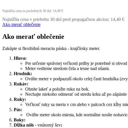
-6,00 €
Najnižšia cena za posledných 30 dní:
14,40 €
Najnižšia cena v priebehu 30 dní pred propagačnou akciou:
14,40 €
Ako merať oblečenie
Ako merať oblečenie
Zakúpte si flexibilnú meraciu pásku - krajčírsky meter.
Hlava:
Pre určenie správnej veľkosti prilby je potrebné si obvo
Meter vedieme stredom čela a tesne nad ušami.
Hrudník:
Oviňte meter v podpazuší okolo celej časti hrudníka (z
Rukáv:
Ohnite lakeť a položte ruku na bok.
Nechajte niekoho odmerať od stredu krku až po zápästie 
Ruky:
Veľkosť ruky sa meria v cm alebo v palcoch cez kĺby mie
Pás:
Oviňte meter okolo miesta, kde normálne nosíte nohavic
Boky:
Dĺžka nôh
- vnútorný šev
: