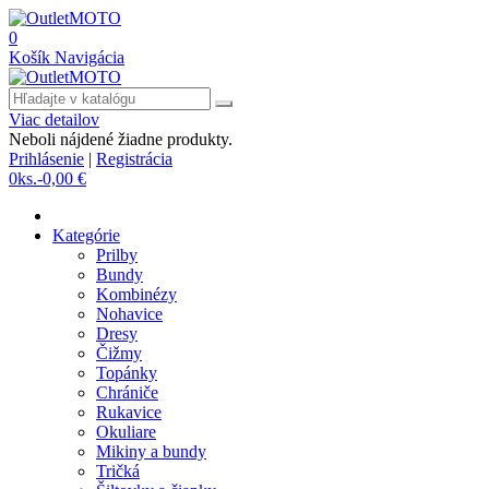
0
Košík
Navigácia
Viac detailov
Neboli nájdené žiadne produkty.
Prihlásenie
|
Registrácia
0
ks.
-
0,00 €
Kategórie
Prilby
Bundy
Kombinézy
Nohavice
Dresy
Čižmy
Topánky
Chrániče
Rukavice
Okuliare
Mikiny a bundy
Tričká