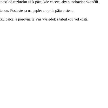
osť od rozkroku až k päte, kde chcete, aby si nohavice skončili.
enou. Postavte sa na papier a oprite pätu o stenu.
čku palca, a porovnajte Váš výsledok s tabuľkou veľkostí.