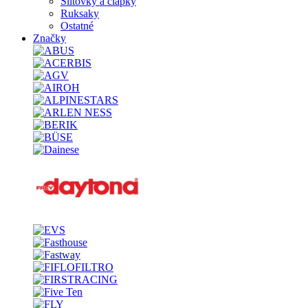
Šiltovky a čiapky
Ruksaky
Ostatné
Značky