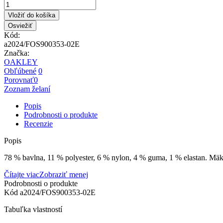
Vložiť do košíka
Kód:
a2024/FOS900353-02E
Značka:
OAKLEY
Obľúbené
0
Porovnať
0
Zoznam želaní
Popis
Podrobnosti o produkte
Recenzie
Popis
78 % bavlna, 11 % polyester, 6 % nylon, 4 % guma, 1 % elastan. Mäkk
Čítajte viac
Zobraziť menej
Podrobnosti o produkte
Kód
a2024/FOS900353-02E
Tabuľka vlastností