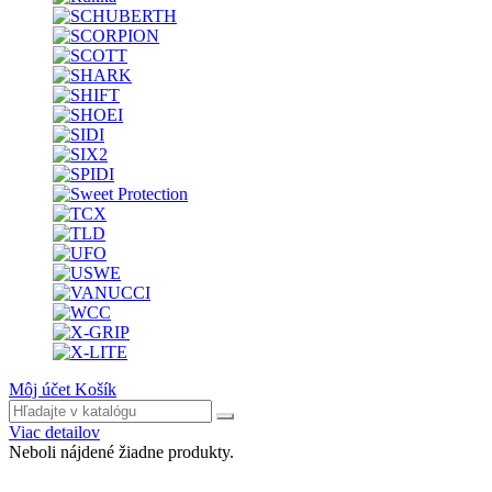
Môj účet
Košík
Viac detailov
Neboli nájdené žiadne produkty.