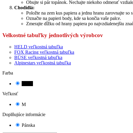
Obujte si pár topánok. Nechajte niekoho odmerať vzdialen
Chodidlá:
Položte na zem kus papiera a jednu hranu zarovnajte so st
Označte na papieri body, kde sa končia vaše palce.
Zmerajte dĺžku od hrany papiera po najvzdialenejšiu zna
Velkostné tabuľky jednotlivých výrobcov
HELD veľkostná tabuľka
FOX Racing veľkostná tabuľka
BÜSE veľkostná tabuľka
Alpinestars veľkostná tabuľka
Farba
čierna
Veľkosť
M
Doplňujúce informácie
Pánska