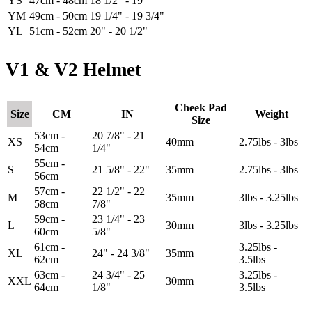
YS
47cm - 48cm
18 1/2" - 19"
YM
49cm - 50cm
19 1/4" - 19 3/4"
YL
51cm - 52cm
20" - 20 1/2"
V1 & V2 Helmet
Cheek Pad
Size
CM
IN
Weight
Size
53cm -
20 7/8" - 21
XS
40mm
2.75lbs - 3lbs
54cm
1/4"
55cm -
S
21 5/8" - 22"
35mm
2.75lbs - 3lbs
56cm
57cm -
22 1/2" - 22
M
35mm
3lbs - 3.25lbs
58cm
7/8"
59cm -
23 1/4" - 23
L
30mm
3lbs - 3.25lbs
60cm
5/8"
61cm -
3.25lbs -
XL
24" - 24 3/8"
35mm
62cm
3.5lbs
63cm -
24 3/4" - 25
3.25lbs -
XXL
30mm
64cm
1/8"
3.5lbs