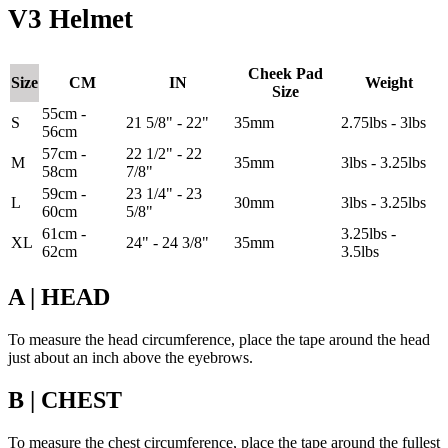
V3 Helmet
Cheek Pad
Size
CM
IN
Weight
Size
55cm -
S
21 5/8" - 22"
35mm
2.75lbs - 3lbs
56cm
57cm -
22 1/2" - 22
M
35mm
3lbs - 3.25lbs
58cm
7/8"
59cm -
23 1/4" - 23
L
30mm
3lbs - 3.25lbs
60cm
5/8"
61cm -
3.25lbs -
XL
24" - 24 3/8"
35mm
62cm
3.5lbs
A | HEAD
To measure the head circumference, place the tape around the head
just about an inch above the eyebrows.
B | CHEST
To measure the chest circumference, place the tape around the fullest