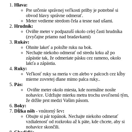
Hlava:
Pre určenie správnej veľkosti prilby je potrebné si
obvod hlavy správne odmerať.
Meter vedieme stredom čela a tesne nad ušami.
Hrudník:
Oviňte meter v podpazuší okolo celej časti hrudníka
(zvyčajne priamo nad bradavkami)
Rukáv:
Ohnite lakeť a položte ruku na bok.
Nechajte niekoho odmerať od stredu krku až po
zápästie tak, že odmeriate pásku cez rameno, okolo
lakťa a zápästia.
Ruky:
Veľkosť ruky sa meria v cm alebo v palcoch cez kĺby
mierne zovretej dlane mimo palca ruky..
Pás:
Oviňte meter okolo miesta, kde normálne nosíte
nohavice. Udržujte mierku metra trochu uvoľnenú tým,
že držíte prst medzi Vašim pásom.
Boky:
Dĺžka nôh
- vnútorný šev
:
Obujte si pár topánok. Nechajte niekoho odmerať
vzdialenosť od rozkroku až k päte, kde chcete, aby si
nohavice skončili.