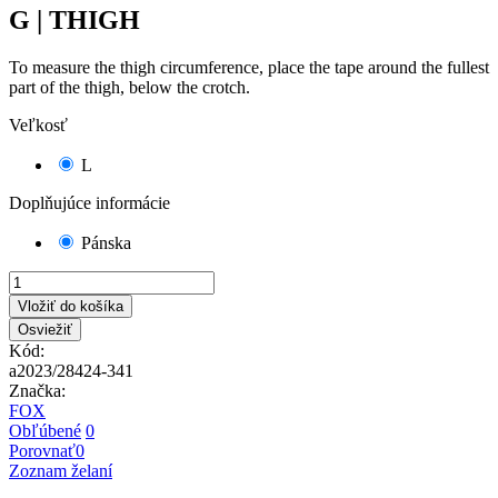
G | THIGH
To measure the thigh circumference, place the tape around the fullest
part of the thigh, below the crotch.
Veľkosť
L
Doplňujúce informácie
Pánska
Vložiť do košíka
Kód:
a2023/28424-341
Značka:
FOX
Obľúbené
0
Porovnať
0
Zoznam želaní