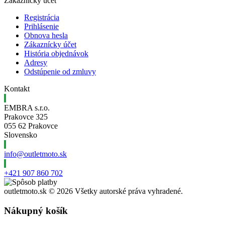
Zákaznícky účet
Registrácia
Prihlásenie
Obnova hesla
Zákaznícky účet
História objednávok
Adresy
Odstúpenie od zmluvy
Kontakt
EMBRA s.r.o.
Prakovce 325
055 62 Prakovce
Slovensko
info@outletmoto.sk
+421 907 860 702
outletmoto.sk ©
2026 Všetky autorské práva vyhradené.
Nákupný košík