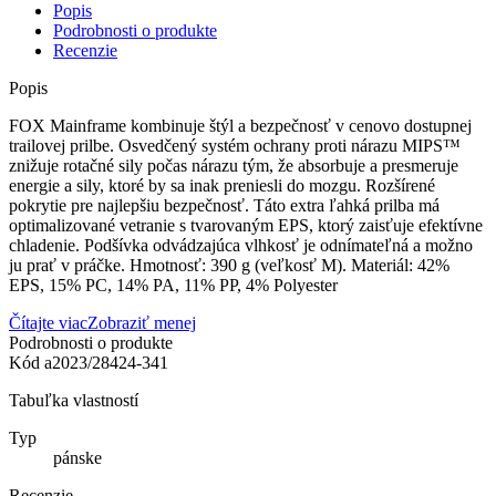
Popis
Podrobnosti o produkte
Recenzie
Popis
FOX Mainframe kombinuje štýl a bezpečnosť v cenovo dostupnej
trailovej prilbe. Osvedčený systém ochrany proti nárazu MIPS™
znižuje rotačné sily počas nárazu tým, že absorbuje a presmeruje
energie a sily, ktoré by sa inak preniesli do mozgu. Rozšírené
pokrytie pre najlepšiu bezpečnosť. Táto extra ľahká prilba má
optimalizované vetranie s tvarovaným EPS, ktorý zaisťuje efektívne
chladenie. Podšívka odvádzajúca vlhkosť je odnímateľná a možno
ju prať v práčke. Hmotnosť: 390 g (veľkosť M). Materiál: 42%
EPS, 15% PC, 14% PA, 11% PP, 4% Polyester
Čítajte viac
Zobraziť menej
Podrobnosti o produkte
Kód
a2023/28424-341
Tabuľka vlastností
Typ
pánske
Recenzie