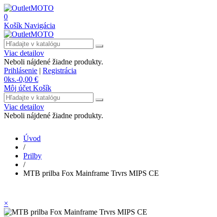
0
Košík
Navigácia
Viac detailov
Neboli nájdené žiadne produkty.
Prihlásenie
|
Registrácia
0
ks.
-
0,00 €
Môj účet
Košík
Viac detailov
Neboli nájdené žiadne produkty.
Úvod
/
Prilby
/
MTB prilba Fox Mainframe Trvrs MIPS CE
×