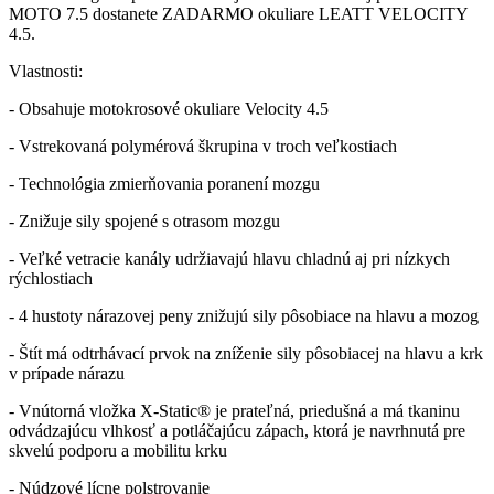
MOTO 7.5 dostanete ZADARMO okuliare LEATT VELOCITY
4.5.
Vlastnosti:
- Obsahuje motokrosové okuliare Velocity 4.5
- Vstrekovaná polymérová škrupina v troch veľkostiach
- Technológia zmierňovania poranení mozgu
- Znižuje sily spojené s otrasom mozgu
- Veľké vetracie kanály udržiavajú hlavu chladnú aj pri nízkych
rýchlostiach
- 4 hustoty nárazovej peny znižujú sily pôsobiace na hlavu a mozog
- Štít má odtrhávací prvok na zníženie sily pôsobiacej na hlavu a krk
v prípade nárazu
- Vnútorná vložka X-Static® je prateľná, priedušná a má tkaninu
odvádzajúcu vlhkosť a potláčajúcu zápach, ktorá je navrhnutá pre
skvelú podporu a mobilitu krku
- Núdzové lícne polstrovanie