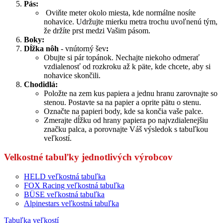
Pás:
Oviňte meter okolo miesta, kde normálne nosíte
nohavice. Udržujte mierku metra trochu uvoľnenú tým,
že držíte prst medzi Vašim pásom.
Boky:
Dĺžka nôh
- vnútorný šev
:
Obujte si pár topánok. Nechajte niekoho odmerať
vzdialenosť od rozkroku až k päte, kde chcete, aby si
nohavice skončili.
Chodidlá:
Položte na zem kus papiera a jednu hranu zarovnajte so
stenou. Postavte sa na papier a oprite pätu o stenu.
Označte na papieri body, kde sa končia vaše palce.
Zmerajte dĺžku od hrany papiera po najvzdialenejšiu
značku palca, a porovnajte Váš výsledok s tabuľkou
veľkostí.
Velkostné tabuľky jednotlivých výrobcov
HELD veľkostná tabuľka
FOX Racing veľkostná tabuľka
BÜSE veľkostná tabuľka
Alpinestars veľkostná tabuľka
Tabuľka veľkostí