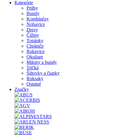
Kategórie
Prilby
Bundy
Kombinézy
Nohavice
Dresy
Čižmy
Topánky
Chrániče
Rukavice
Okuliare
Mikiny a bundy
Tričká
Šiltovky a čiapky
Ruksaky
Ostatné
Značky