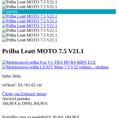
Výpredaj
Prilba Leatt MOTO 7.5 V21.1
farba: biela
veľkosť: XL=61-62 cm
Čítajte viac
Zobraziť menej
Akciová ponuka
184,90 €
(s DPH)
264,90 €
-80,00 €
Najnižšia cena za posledných 30 dní:
184,90 €