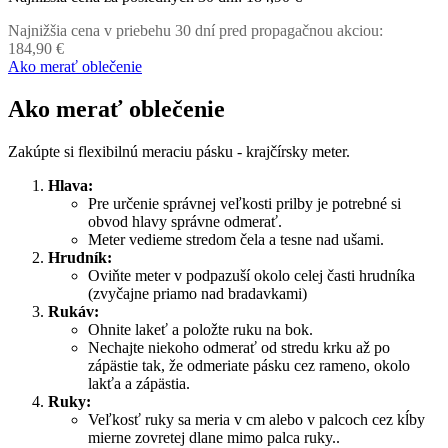
Najnižšia cena v priebehu 30 dní pred propagačnou akciou:
184,90 €
Ako merať oblečenie
Ako merať oblečenie
Zakúpte si flexibilnú meraciu pásku - krajčírsky meter.
Hlava:
Pre určenie správnej veľkosti prilby je potrebné si
obvod hlavy správne odmerať.
Meter vedieme stredom čela a tesne nad ušami.
Hrudník:
Oviňte meter v podpazuší okolo celej časti hrudníka
(zvyčajne priamo nad bradavkami)
Rukáv:
Ohnite lakeť a položte ruku na bok.
Nechajte niekoho odmerať od stredu krku až po
zápästie tak, že odmeriate pásku cez rameno, okolo
lakťa a zápästia.
Ruky:
Veľkosť ruky sa meria v cm alebo v palcoch cez kĺby
mierne zovretej dlane mimo palca ruky..