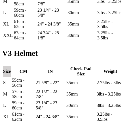
M
35mm
3lbs - 3.25lbs
58cm
7/8"
59cm -
23 1/4" - 23
L
30mm
3lbs - 3.25lbs
60cm
5/8"
61cm -
3.25lbs -
XL
24" - 24 3/8"
35mm
62cm
3.5lbs
63cm -
24 3/4" - 25
3.25lbs -
XXL
30mm
64cm
1/8"
3.5lbs
V3 Helmet
Cheek Pad
Size
CM
IN
Weight
Size
55cm -
S
21 5/8" - 22"
35mm
2.75lbs - 3lbs
56cm
57cm -
22 1/2" - 22
M
35mm
3lbs - 3.25lbs
58cm
7/8"
59cm -
23 1/4" - 23
L
30mm
3lbs - 3.25lbs
60cm
5/8"
61cm -
3.25lbs -
XL
24" - 24 3/8"
35mm
62cm
3.5lbs