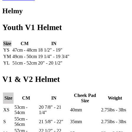
Helmy
Youth V1 Helmet
Size
CM
IN
YS
47cm - 48cm
18 1/2" - 19"
YM
49cm - 50cm
19 1/4" - 19 3/4"
YL
51cm - 52cm
20" - 20 1/2"
V1 & V2 Helmet
Cheek Pad
Size
CM
IN
Weight
Size
53cm -
20 7/8" - 21
XS
40mm
2.75lbs - 3lbs
54cm
1/4"
55cm -
S
21 5/8" - 22"
35mm
2.75lbs - 3lbs
56cm
57cm -
22 1/2" - 22