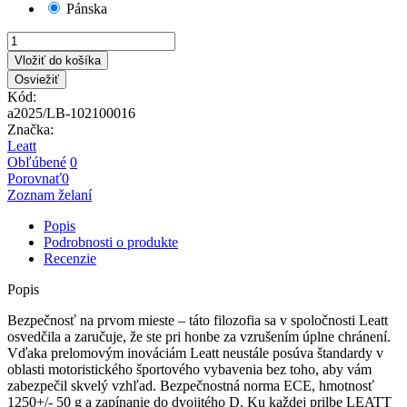
Pánska
Vložiť do košíka
Kód:
a2025/LB-102100016
Značka:
Leatt
Obľúbené
0
Porovnať
0
Zoznam želaní
Popis
Podrobnosti o produkte
Recenzie
Popis
Bezpečnosť na prvom mieste – táto filozofia sa v spoločnosti Leatt
osvedčila a zaručuje, že ste pri honbe za vzrušením úplne chránení.
Vďaka prelomovým inováciám Leatt neustále posúva štandardy v
oblasti motoristického športového vybavenia bez toho, aby vám
zabezpečil skvelý vzhľad. Bezpečnostná norma ECE, hmotnosť
1250+/- 50 g a zapínanie do dvojitého D. Ku každej prilbe LEATT