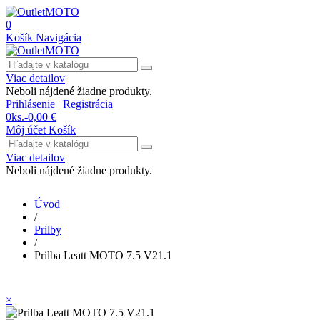
0
Košík
Navigácia
Viac detailov
Neboli nájdené žiadne produkty.
Prihlásenie
|
Registrácia
0
ks.
-
0,00 €
Môj účet
Košík
Viac detailov
Neboli nájdené žiadne produkty.
Úvod
/
Prilby
/
Prilba Leatt MOTO 7.5 V21.1
×