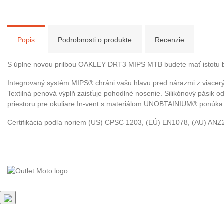
Popis
Podrobnosti o produkte
Recenzie
S úplne novou prilbou OAKLEY DRT3 MIPS MTB budete mať istotu be
Integrovaný systém MIPS® chráni vašu hlavu pred nárazmi z viacerý
Textilná penová výplň zaisťuje pohodlné nosenie. Silikónový pásik o
priestoru pre okuliare In-vent s materiálom UNOBTAINIUM® ponúka b
Certifikácia podľa noriem (US) CPSC 1203, (EÚ) EN1078, (AU) AN