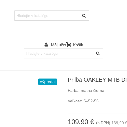
Môj účet
Košík
Prilba OAKLEY MTB DR
Výpredaj
Farba: matná čierna
Veľkosť: S=52-56
109,90 €
(s DPH)
139,90 