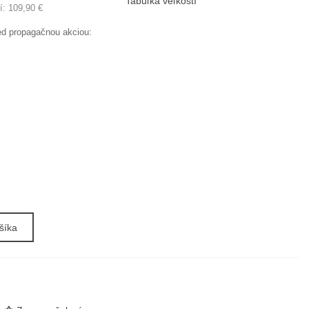
Tabuľka veľkostí
í:
109,90 €
red propagačnou akciou:
šíka