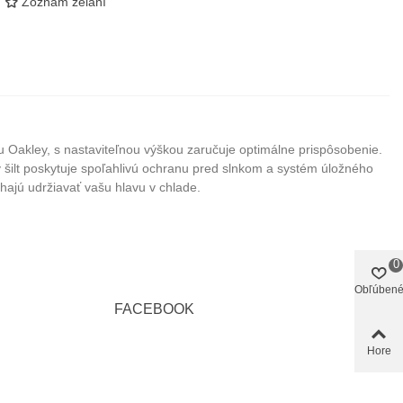
Zoznam želaní
 Oakley, s nastaviteľnou výškou zaručuje optimálne prispôsobenie.
ý šilt poskytuje spoľahlivú ochranu pred slnkom a systém úložného
ajú udržiavať vašu hlavu v chlade.
0
Obľúben
FACEBOOK
Hore