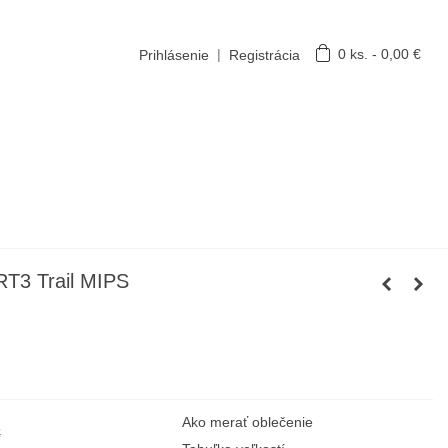
|
0
ks.
-
0,00 €
Prihlásenie
Registrácia
T3 Trail MIPS
Ako merať oblečenie
€
-30,00 €