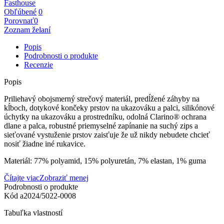
Fasthouse
Obľúbené
0
Porovnať
0
Zoznam želaní
Popis
Podrobnosti o produkte
Recenzie
Popis
Priliehavý obojsmerný strečový materiál, predĺžené záhyby na
kĺboch, dotykové končeky prstov na ukazováku a palci, silikónové
úchytky na ukazováku a prostredníku, odolná Clarino® ochrana
dlane a palca, robustné priemyselné zapínanie na suchý zips a
sieťované vystuženie prstov zaisťuje že už nikdy nebudete chcieť
nosiť žiadne iné rukavice.
Materiál: 77% polyamid, 15% polyuretán, 7% elastan, 1% guma
Čítajte viac
Zobraziť menej
Podrobnosti o produkte
Kód
a2024/5022-0008
Tabuľka vlastností