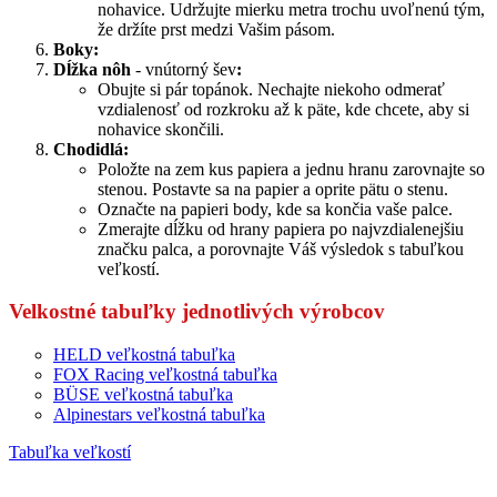
nohavice. Udržujte mierku metra trochu uvoľnenú tým,
že držíte prst medzi Vašim pásom.
Boky:
Dĺžka nôh
- vnútorný šev
:
Obujte si pár topánok. Nechajte niekoho odmerať
vzdialenosť od rozkroku až k päte, kde chcete, aby si
nohavice skončili.
Chodidlá:
Položte na zem kus papiera a jednu hranu zarovnajte so
stenou. Postavte sa na papier a oprite pätu o stenu.
Označte na papieri body, kde sa končia vaše palce.
Zmerajte dĺžku od hrany papiera po najvzdialenejšiu
značku palca, a porovnajte Váš výsledok s tabuľkou
veľkostí.
Velkostné tabuľky jednotlivých výrobcov
HELD veľkostná tabuľka
FOX Racing veľkostná tabuľka
BÜSE veľkostná tabuľka
Alpinestars veľkostná tabuľka
Tabuľka veľkostí