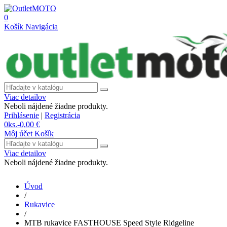
0
Košík
Navigácia
Viac detailov
Neboli nájdené žiadne produkty.
Prihlásenie
|
Registrácia
0
ks.
-
0,00 €
Môj účet
Košík
Viac detailov
Neboli nájdené žiadne produkty.
Úvod
/
Rukavice
/
MTB rukavice FASTHOUSE Speed ​​​​Style Ridgeline