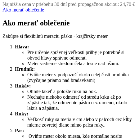
Najnižšia cena v priebehu 30 dní pred propagačnou akciou:
24,70 €
Ako merať oblečenie
Ako merať oblečenie
Zakúpte si flexibilnú meraciu pásku - krajčírsky meter.
Hlava:
Pre určenie správnej veľkosti prilby je potrebné si
obvod hlavy správne odmerať.
Meter vedieme stredom čela a tesne nad ušami.
Hrudník:
Oviňte meter v podpazuší okolo celej časti hrudníka
(zvyčajne priamo nad bradavkami)
Rukáv:
Ohnite lakeť a položte ruku na bok.
Nechajte niekoho odmerať od stredu krku až po
zápästie tak, že odmeriate pásku cez rameno, okolo
lakťa a zápästia.
Ruky:
Veľkosť ruky sa meria v cm alebo v palcoch cez kĺby
mierne zovretej dlane mimo palca ruky..
Pás:
Oviňte meter okolo miesta, kde normálne nosíte