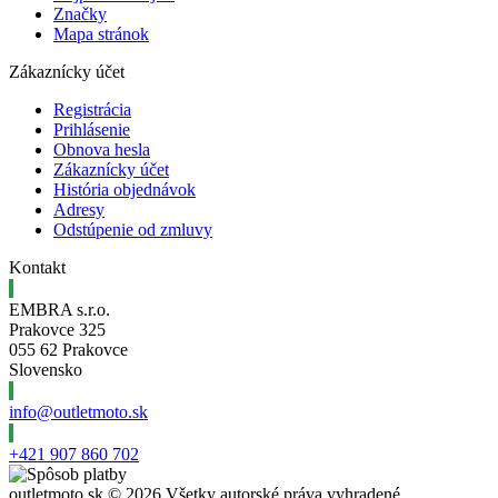
Značky
Mapa stránok
Zákaznícky účet
Registrácia
Prihlásenie
Obnova hesla
Zákaznícky účet
História objednávok
Adresy
Odstúpenie od zmluvy
Kontakt
EMBRA s.r.o.
Prakovce 325
055 62 Prakovce
Slovensko
info@outletmoto.sk
+421 907 860 702
outletmoto.sk ©
2026 Všetky autorské práva vyhradené.