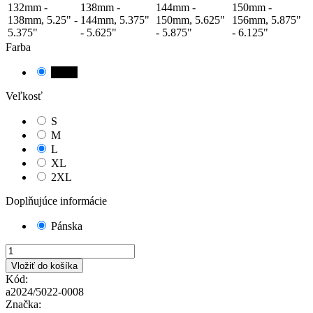
132mm -
138mm -
144mm -
150mm -
138mm, 5.25" -
144mm, 5.375"
150mm, 5.625"
156mm, 5.875"
5.375"
- 5.625"
- 5.875"
- 6.125"
Farba
čierna
Veľkosť
S
M
L
XL
2XL
Doplňujúce informácie
Pánska
Vložiť do košíka
Kód:
a2024/5022-0008
Značka: