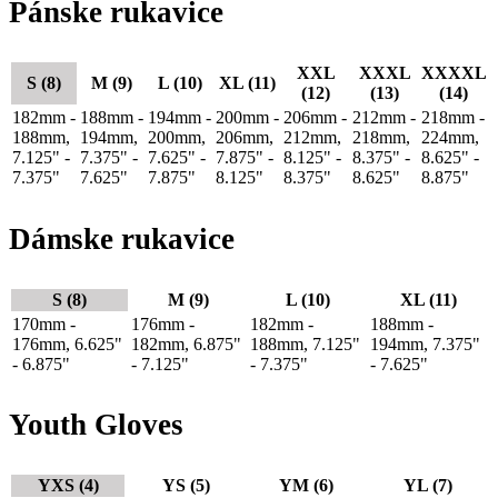
Pánske rukavice
XXL
XXXL
XXXXL
S (8)
M (9)
L (10)
XL (11)
(12)
(13)
(14)
182mm -
188mm -
194mm -
200mm -
206mm -
212mm -
218mm -
188mm,
194mm,
200mm,
206mm,
212mm,
218mm,
224mm,
7.125" -
7.375" -
7.625" -
7.875" -
8.125" -
8.375" -
8.625" -
7.375"
7.625"
7.875"
8.125"
8.375"
8.625"
8.875"
Dámske rukavice
S (8)
M (9)
L (10)
XL (11)
170mm -
176mm -
182mm -
188mm -
176mm, 6.625"
182mm, 6.875"
188mm, 7.125"
194mm, 7.375"
- 6.875"
- 7.125"
- 7.375"
- 7.625"
Youth Gloves
YXS (4)
YS (5)
YM (6)
YL (7)