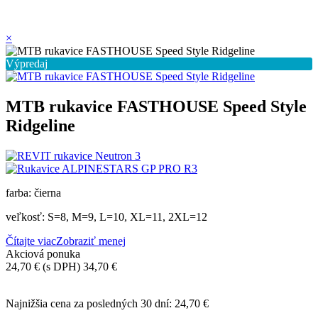
×
Výpredaj
MTB rukavice FASTHOUSE Speed ​​​​Style
Ridgeline
farba: čierna
veľkosť: S=8, M=9, L=10, XL=11, 2XL=12
Čítajte viac
Zobraziť menej
Akciová ponuka
24,70 €
(s DPH)
34,70 €
-10,00 €
Najnižšia cena za posledných 30 dní:
24,70 €