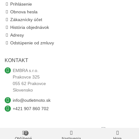
Prihlásenie
Obnova hesla
Zákaznícky účet
História objednávok
Adresy
Odstúpenie od zmluvy
KONTAKT
EMBRA s.r.o.
Prakovce 325
055 62 Prakovce
Slovensko
info@outletmoto.sk
+421 907 860 702
0
outletmoto.sk ©
2026 Všetky autorské práva vyhradené.
Obľúbené
Nastavenia
Hore