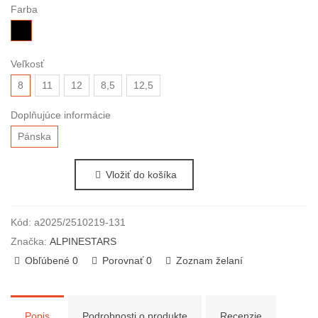
Farba
čierna
Veľkosť
8
11
12
8,5
12,5
Doplňujúce informácie
Pánska
Vložiť do košíka
Kód:
a2025/2510219-131
Značka:
ALPINESTARS
Obľúbené
0
Porovnať
0
Zoznam želaní
Popis
Podrobnosti o produkte
Recenzie