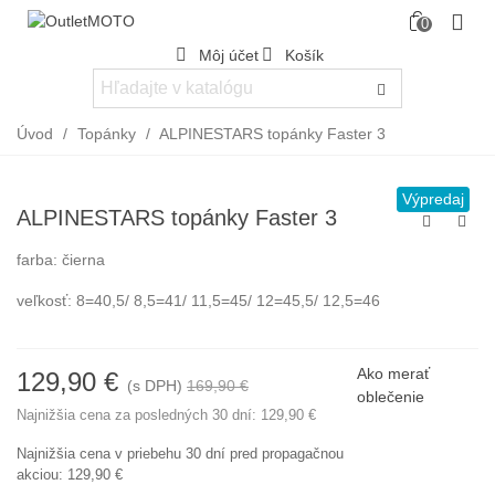
0
Môj účet
Košík
Úvod
/
Topánky
/
ALPINESTARS topánky Faster 3
Výpredaj
ALPINESTARS topánky Faster 3
farba: čierna
veľkosť: 8=40,5/ 8,5=41/ 11,5=45/ 12=45,5/ 12,5=46
Ako merať
129,90 €
(s DPH)
169,90 €
-40,00 €
oblečenie
Najnižšia cena za posledných 30 dní:
129,90 €
Najnižšia cena v priebehu 30 dní pred propagačnou
akciou:
129,90 €