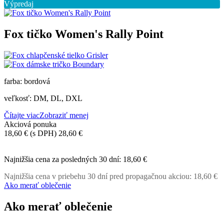
Výpredaj
Fox tičko Women's Rally Point
farba: bordová
veľkosť: DM, DL, DXL
Čítajte viac
Zobraziť menej
Akciová ponuka
18,60 €
(s DPH)
28,60 €
-10,00 €
Najnižšia cena za posledných 30 dní:
18,60 €
Najnižšia cena v priebehu 30 dní pred propagačnou akciou:
18,60 €
Ako merať oblečenie
Ako merať oblečenie