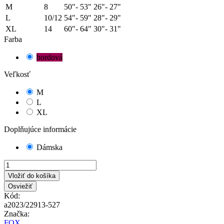
M
8
50"- 53"
26"- 27"
L
10/12
54"- 59"
28"- 29"
XL
14
60"- 64"
30"- 31"
Farba
bordová
Veľkosť
M
L
XL
Doplňujúce informácie
Dámska
Vložiť do košíka
Kód:
a2023/22913-527
Značka:
FOX