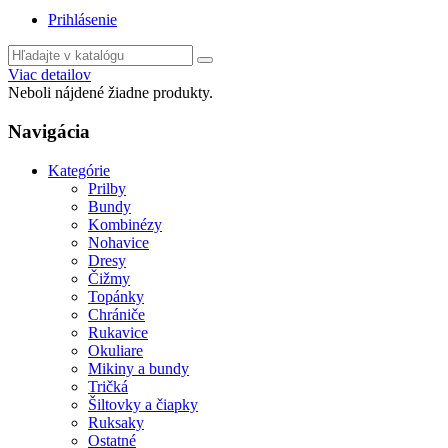
Prihlásenie
Viac detailov
Neboli nájdené žiadne produkty.
Navigácia
Kategórie
Prilby
Bundy
Kombinézy
Nohavice
Dresy
Čižmy
Topánky
Chrániče
Rukavice
Okuliare
Mikiny a bundy
Tričká
Šiltovky a čiapky
Ruksaky
Ostatné