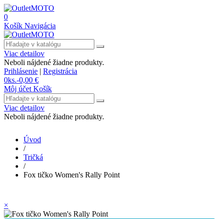
0
Košík
Navigácia
Viac detailov
Neboli nájdené žiadne produkty.
Prihlásenie
|
Registrácia
0
ks.
-
0,00 €
Môj účet
Košík
Viac detailov
Neboli nájdené žiadne produkty.
Úvod
/
Tričká
/
Fox tičko Women's Rally Point
×