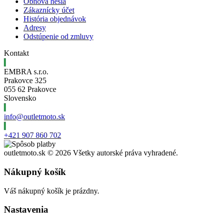
Obnova hesla
Zákaznícky účet
História objednávok
Adresy
Odstúpenie od zmluvy
Kontakt
EMBRA s.r.o.
Prakovce 325
055 62 Prakovce
Slovensko
info@outletmoto.sk
+421 907 860 702
outletmoto.sk ©
2026 Všetky autorské práva vyhradené.
Nákupný košík
Váš nákupný košík je prázdny.
Nastavenia