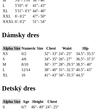
M
5'8"- 5'10"
38"- 40"
L
5'10"- 6'
41"- 43"
XL
5'11"- 6'1"
44"- 46"
XXL
6'- 6'2"
47"- 50"
XXXL
6'- 6'2"
51"- 54"
Dámsky dres
Alpha Size
Numeric Size
Chest
Waist
Hip
XS
0/2
32"- 33"
24"- 25"
34.5"- 35.5"
S
4/6
34"- 35"
26"- 27"
36.5"- 37.5"
M
8/10
36"- 37"
28"- 29.5"
38.5"- 40"
L
12/14
38"- 40"
31"- 32.5"
40.5"- 43"
XL
16
41"- 43"
34"- 35.5"
44.5"
Detský dres
Alpha Size
Age
Height
Chest
S
6/7
46"- 49"
24"- 25"