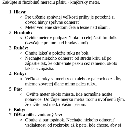
Zakúpte si flexibilnú meraciu pásku - krajčírsky meter.
Hlava:
Pre určenie správnej veľkosti prilby je potrebné si
obvod hlavy správne odmerať.
Meter vedieme stredom čela a tesne nad ušami.
Hrudník:
Oviňte meter v podpazuší okolo celej časti hrudníka
(zvyčajne priamo nad bradavkami)
Rukáv:
Ohnite lakeť a položte ruku na bok.
Nechajte niekoho odmerať od stredu krku až po
zápästie tak, že odmeriate pásku cez rameno, okolo
lakťa a zápästia.
Ruky:
Veľkosť ruky sa meria v cm alebo v palcoch cez kĺby
mierne zovretej dlane mimo palca ruky..
Pás:
Oviňte meter okolo miesta, kde normálne nosíte
nohavice. Udržujte mierku metra trochu uvoľnenú tým,
že držíte prst medzi Vašim pásom.
Boky:
Dĺžka nôh
- vnútorný šev
:
Obujte si pár topánok. Nechajte niekoho odmerať
vzdialenosť od rozkroku až k päte, kde chcete, aby si