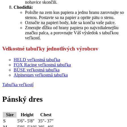
nohavice skončili.
Chodidlá:
Položte na zem kus papiera a jednu hranu zarovnajte so
stenou. Postavte sa na papier a oprite pätu o stenu.
Označte na papieri body, kde sa končia vaše palce.
Zmerajte dĺžku od hrany papiera po najvzdialenejšiu
značku palca, a porovnajte Váš výsledok s tabuľkou
veľkostí.
Velkostné tabuľky jednotlivých výrobcov
HELD veľkostná tabuľka
FOX Racing veľkostná tabuľka
BÜSE veľkostná tabuľka
Alpinestars veľkostná tabuľka
Tabuľka veľkostí
Pánský dres
Size
Height
Chest
S
5'6"- 5'8"
35"- 37"