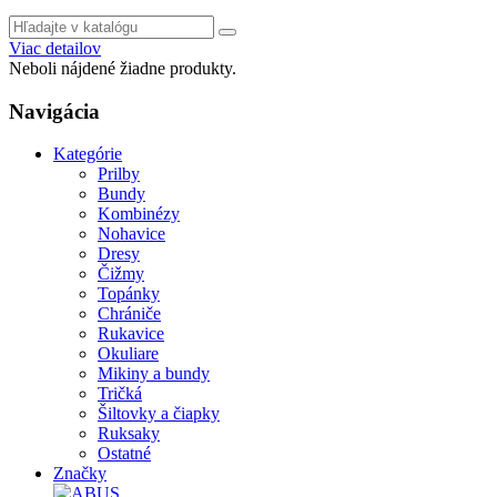
Viac detailov
Neboli nájdené žiadne produkty.
Navigácia
Kategórie
Prilby
Bundy
Kombinézy
Nohavice
Dresy
Čižmy
Topánky
Chrániče
Rukavice
Okuliare
Mikiny a bundy
Tričká
Šiltovky a čiapky
Ruksaky
Ostatné
Značky