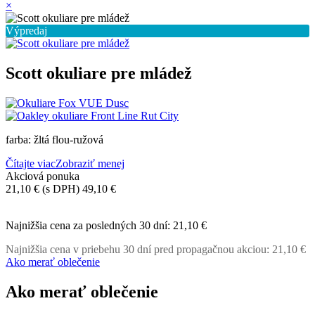
×
Výpredaj
Scott okuliare pre mládež
farba: žltá flou-ružová
Čítajte viac
Zobraziť menej
Akciová ponuka
21,10 €
(s DPH)
49,10 €
-28,00 €
Najnižšia cena za posledných 30 dní:
21,10 €
Najnižšia cena v priebehu 30 dní pred propagačnou akciou:
21,10 €
Ako merať oblečenie
Ako merať oblečenie