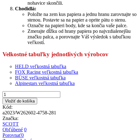
nohavice skončili.
Chodidlá:
Položte na zem kus papiera a jednu hranu zarovnajte so
stenou. Postavte sa na papier a oprite pätu o stenu.
Označte na papieri body, kde sa končia vaše palce.
Zmerajte dĺžku od hrany papiera po najvzdialenejšiu
značku palca, a porovnajte Váš výsledok s tabuľkou
veľkostí.
Velkostné tabuľky jednotlivých výrobcov
HELD veľkostná tabuľka
FOX Racing veľkostná tabuľka
BÜSE veľkostná tabuľka
Alpinestars veľkostná tabuľka
Vložiť do košíka
Kód:
a2023/W262602-4758-281
Značka:
SCOTT
Obľúbené
0
Porovnať
0