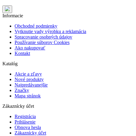
Informacie
Obchodné podmienky
Vytknutie vady výrobku a reklamácia
Spracovanie osobných údajov
Používanie súborov Cookies
Ako nakupovať
Kontakt
Katalóg
Akcie a zľavy
Nové produkty
Najpredávanejšie
Značky
Mapa stránok
Zákaznícky účet
Registrácia
Prihlásenie
Obnova hesla
Zákaznícky účet