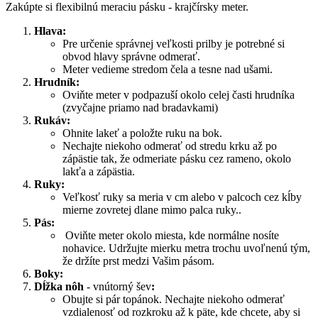
Zakúpte si flexibilnú meraciu pásku - krajčírsky meter.
Hlava:
Pre určenie správnej veľkosti prilby je potrebné si
obvod hlavy správne odmerať.
Meter vedieme stredom čela a tesne nad ušami.
Hrudník:
Oviňte meter v podpazuší okolo celej časti hrudníka
(zvyčajne priamo nad bradavkami)
Rukáv:
Ohnite lakeť a položte ruku na bok.
Nechajte niekoho odmerať od stredu krku až po
zápästie tak, že odmeriate pásku cez rameno, okolo
lakťa a zápästia.
Ruky:
Veľkosť ruky sa meria v cm alebo v palcoch cez kĺby
mierne zovretej dlane mimo palca ruky..
Pás:
Oviňte meter okolo miesta, kde normálne nosíte
nohavice. Udržujte mierku metra trochu uvoľnenú tým,
že držíte prst medzi Vašim pásom.
Boky:
Dĺžka nôh
- vnútorný šev
:
Obujte si pár topánok. Nechajte niekoho odmerať
vzdialenosť od rozkroku až k päte, kde chcete, aby si