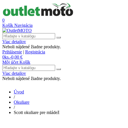
0
Košík
Navigácia
Viac detailov
Neboli nájdené žiadne produkty.
Prihlásenie
|
Registrácia
0
ks.
-
0,00 €
Môj účet
Košík
Viac detailov
Neboli nájdené žiadne produkty.
Úvod
/
Okuliare
/
Scott okuliare pre mládež