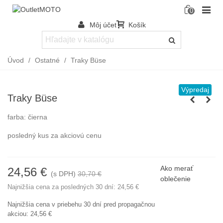
0
Môj účet
Košík
Úvod
/
Ostatné
/
Traky Büse
Výpredaj
Traky Büse
farba: čierna
posledný kus za akciovú cenu
Ako merať
24,56 €
(s DPH)
30,70 €
-20%
oblečenie
Najnižšia cena za posledných 30 dní:
24,56 €
Najnižšia cena v priebehu 30 dní pred propagačnou
akciou:
24,56 €