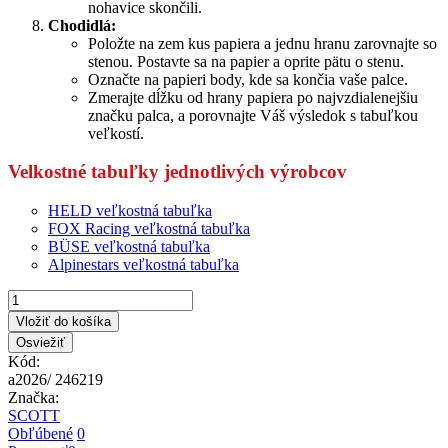
nohavice skončili.
Chodidlá:
Položte na zem kus papiera a jednu hranu zarovnajte so
stenou. Postavte sa na papier a oprite pätu o stenu.
Označte na papieri body, kde sa končia vaše palce.
Zmerajte dĺžku od hrany papiera po najvzdialenejšiu
značku palca, a porovnajte Váš výsledok s tabuľkou
veľkostí.
Velkostné tabuľky jednotlivých výrobcov
HELD veľkostná tabuľka
FOX Racing veľkostná tabuľka
BÜSE veľkostná tabuľka
Alpinestars veľkostná tabuľka
Vložiť do košíka
Kód:
a2026/ 246219
Značka:
SCOTT
Obľúbené
0